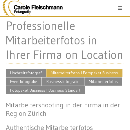
STARTSEITE
ANGEBOT
Professionelle
PREISLISTE
Mitarbeiterfotos in
ABOUT
Ihrer Firma on Location
ANFRAGE
Hochzeitsfotograf
Mitarbeiterfotos I Fotopaket Business
Eventfotografie
Businessfotografie
Mitarbeiterfotos
Fotopaket Business I Business Standart
Mitarbeitershooting in der Firma in der
Region Zürich
Authentische Mitarbeiterfotos